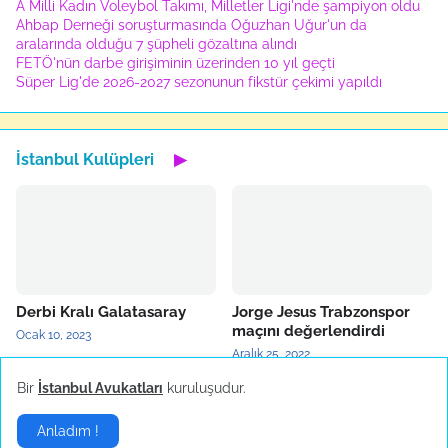
A Milli Kadın Voleybol Takımı, Milletler Ligi'nde şampiyon oldu
Ahbap Derneği soruşturmasında Oğuzhan Uğur'un da
aralarında olduğu 7 şüpheli gözaltına alındı
FETÖ'nün darbe girişiminin üzerinden 10 yıl geçti
Süper Lig'de 2026-2027 sezonunun fikstür çekimi yapıldı
İstanbul Kulüpleri
▶
Derbi Kralı Galatasaray
Jorge Jesus Trabzonspor
maçını değerlendirdi
Ocak 10, 2023
Aralık 25, 2022
Bir
İstanbul Avukatları
kuruluşudur.
Anladım !